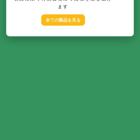
ます
全ての製品を見る
「カラーブック」から「PANTONE+ CMYK Coated」を
選択します。
その後、ウインドウを閉じます。