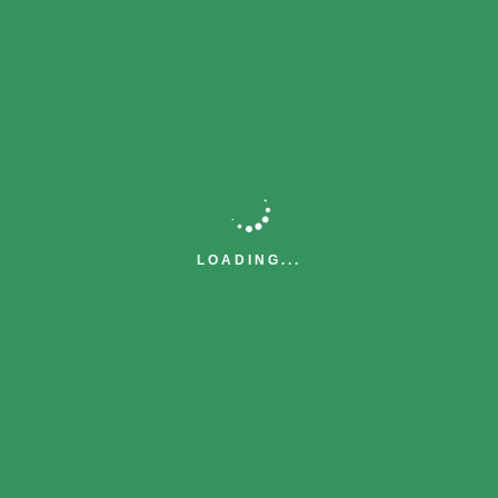
お見積のご依頼、お問い合わせは、下記のフ
ォームよりご連絡をお願い致します。
折返し担当者よりご連絡を差し上げます（土
日・祝日休業）
LOADING...
お見積をご依頼の場合は、おわかりになる範
囲で詳細をお伝え頂けますと幸いです。
お問い合わせフォーム
お問い合わせ分類をお選び下さい。