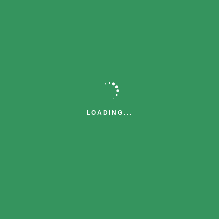
ラインナップの商品展開が可能です。
デザインごとに異なる数量で製造すること
も可能ですので、フレキシブルな商品提案
もして頂けます。
大ロットも対応可能
1,000枚以上の大ロットにも対応可能で
LOADING...
す。
枚数により納期が異なりますので、詳しく
はお問い合わせ下さい。
海外生産による大ロット製造も